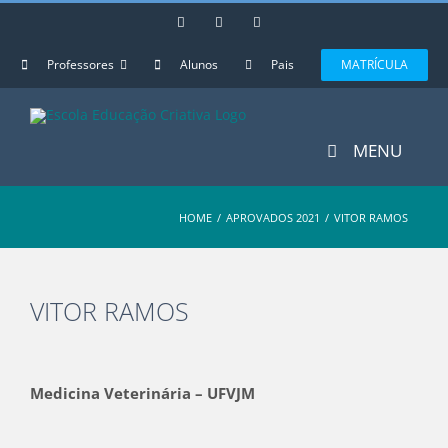
Skip
Instagram
Facebook
YouTube
to
content
Professores
Alunos
Pais
MATRÍCULA
MENU
HOME
/
APROVADOS 2021
/
VITOR RAMOS
VITOR RAMOS
View
Larger
Medicina Veterinária – UFVJM
Image