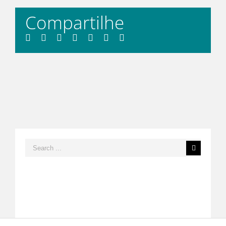
Compartilhe
Facebook
Twitter
LinkedIn
Whatsapp
Tumblr
Pinterest
Email
Search
for: