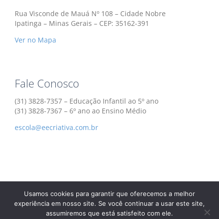
Rua Visconde de Mauá Nº 108 – Cidade Nobre
Ipatinga – Minas Gerais – CEP: 35162-391
Ver no Mapa
Fale Conosco
(31) 3828-7357 – Educação Infantil ao 5º ano
(31) 3828-7367 – 6º ano ao Ensino Médio
escola@eecriativa.com.br
Usamos cookies para garantir que oferecemos a melhor
Escola Educação Criativa | Todos os Direitos Reservados |
experiência em nosso site. Se você continuar a usar este site,
Desenvolvido por
Agência Burnier
| 2018 ©‎
assumiremos que está satisfeito com ele.