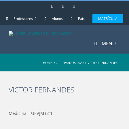
Skip
Instagram
Facebook
YouTube
to
content
Professores
Alunos
Pais
MATRÍCULA
MENU
HOME
/
APROVADOS 2020
/
VICTOR FERNANDES
VICTOR FERNANDES
View
Larger
Medicina – UFVJM (2º)
Image