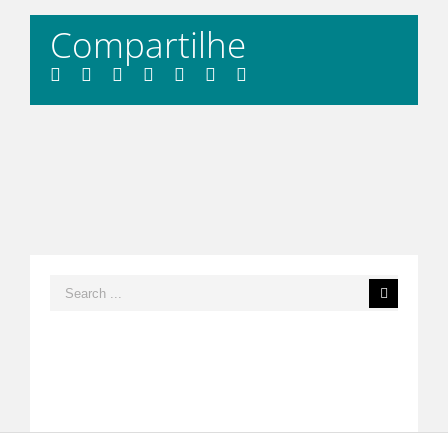
Compartilhe
Facebook
Twitter
LinkedIn
Whatsapp
Tumblr
Pinterest
Email
Search
for: