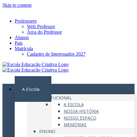
Skip to content
Instagram
Facebook
YouTube
Professores
Web Professor
Área do Professor
Alunos
Pais
Matrícula
Cadastro de Interessados 2027
MENU
A Escola
INSTITUCIONAL
A ESCOLA
NOSSA HISTÓRIA
NOSSO ESPAÇO
MEMÓRIAS
ENSINO