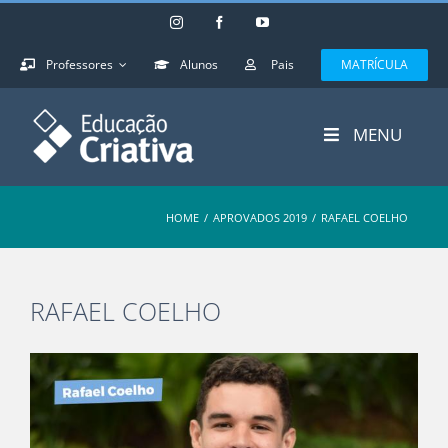
Skip
Instagram
Facebook
YouTube
to
content
Professores
Alunos
Pais
MATRÍCULA
MENU
HOME
/
APROVADOS 2019
/
RAFAEL COELHO
RAFAEL COELHO
View
Larger
Image