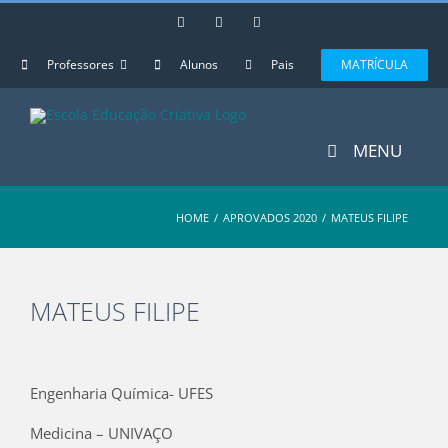
Skip
Instagram
Facebook
YouTube
to
content
Professores
Alunos
Pais
MATRÍCULA
MENU
HOME
/
APROVADOS 2020
/
MATEUS FILIPE
MATEUS FILIPE
View
Larger
Engenharia Química- UFES
Image
Medicina – UNIVAÇO