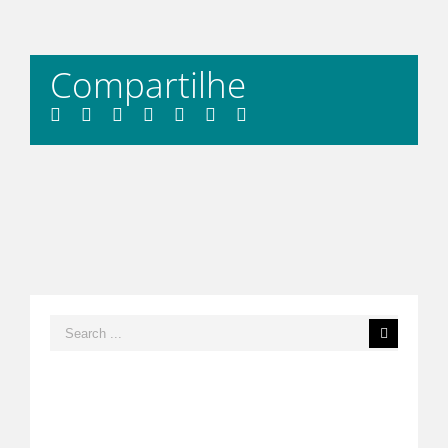
Compartilhe
Facebook
Twitter
LinkedIn
Whatsapp
Tumblr
Pinterest
Email
Search
for: