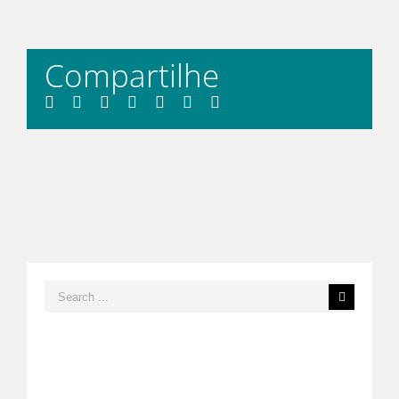
Compartilhe
Facebook
Twitter
LinkedIn
Whatsapp
Tumblr
Pinterest
Email
Search
for: