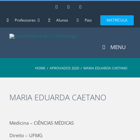
Skip
Instagram
Facebook
YouTube
to
content
Professores
Alunos
Pais
MATRÍCULA
MENU
HOME
/
APROVADOS 2020
/
MARIA EDUARDA CAETANO
MARIA EDUARDA CAETANO
View
Larger
Medicina – CIÊNCIAS MÉDICAS
Image
Direito – UFMG