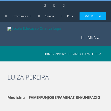
Skip
Instagram
Facebook
YouTube
to
content
Professores
Alunos
Pais
MATRÍCULA
MENU
HOME
/
APROVADOS 2021
/
LUIZA PEREIRA
LUIZA PEREIRA
View
Larger
Medicina – FAME/FUNJOBE/FAMINAS BH/UNIFACIG
Image