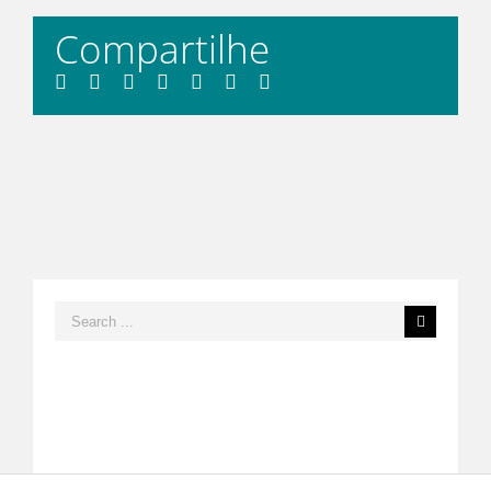
Compartilhe
Facebook
Twitter
LinkedIn
Whatsapp
Tumblr
Pinterest
Email
Search
for: