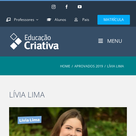
Skip
Instagram
Facebook
YouTube
to
content
Professores
Alunos
Pais
MATRÍCULA
MENU
HOME
/
APROVADOS 2019
/
LÍVIA LIMA
LÍVIA LIMA
View
Larger
Image