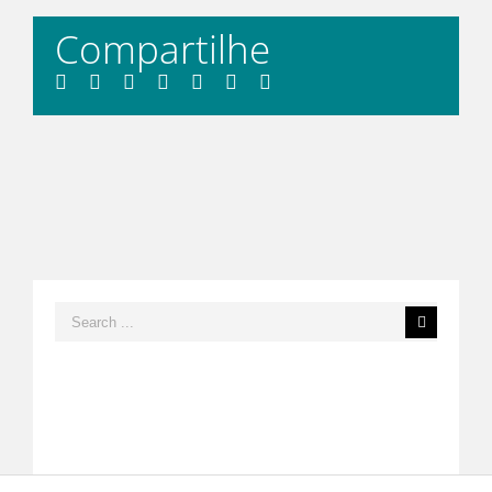
Compartilhe
Facebook
Twitter
LinkedIn
Whatsapp
Tumblr
Pinterest
Email
Search
for: