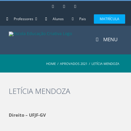
Skip
Instagram
Facebook
YouTube
to
content
Professores
Alunos
Pais
MATRÍCULA
MENU
HOME
/
APROVADOS 2021
/
LETÍCIA MENDOZA
LETÍCIA MENDOZA
View
Larger
Direito – UFJF-GV
Image