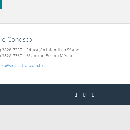
ale Conosco
) 3828-7357 – Educação Infantil ao 5º ano
1) 3828-7367 – 6º ano ao Ensino Médio
cola@eecriativa.com.br
Instagram
Facebook
YouTube