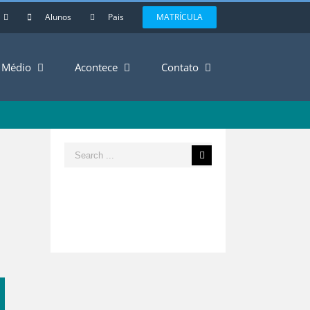
Alunos
Pais
MATRÍCULA
Médio
Acontece
Contato
Search
for:
est
mail