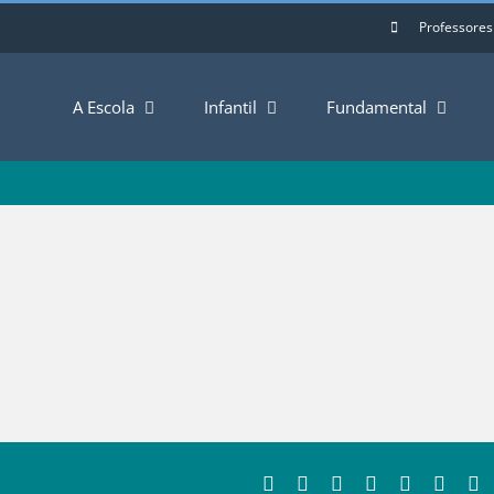
Professores
A Escola
Infantil
Fundamental
Facebook
Twitter
LinkedIn
Whatsapp
Tumblr
Pinter
E