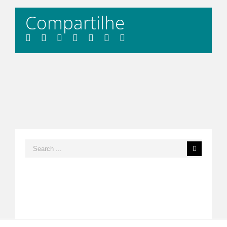
Compartilhe
Facebook
Twitter
LinkedIn
Whatsapp
Tumblr
Pinterest
Email
Search
for: