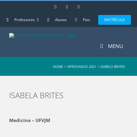
Skip
Instagram
Facebook
YouTube
to
content
Professores
Alunos
Pais
MATRÍCULA
MENU
HOME
/
APROVADOS 2021
/
ISABELA BRITES
ISABELA BRITES
View
Larger
Medicina – UFVJM
Image