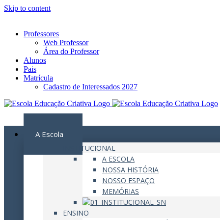
Skip to content
Instagram
Facebook
YouTube
Professores
Web Professor
Área do Professor
Alunos
Pais
Matrícula
Cadastro de Interessados 2027
MENU
A Escola
INSTITUCIONAL
A ESCOLA
NOSSA HISTÓRIA
NOSSO ESPAÇO
MEMÓRIAS
ENSINO