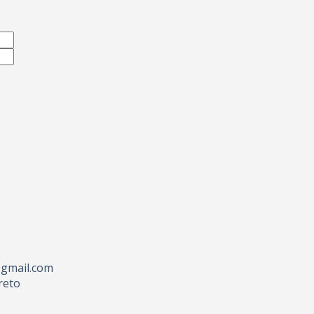
2
gmail.com
reto