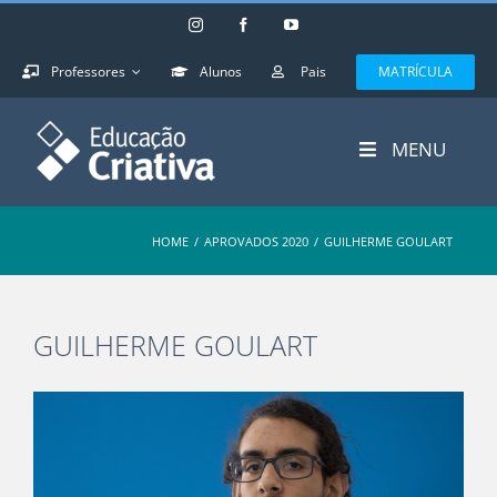
Skip
Instagram
Facebook
YouTube
to
content
Professores
Alunos
Pais
MATRÍCULA
MENU
HOME
/
APROVADOS 2020
/
GUILHERME GOULART
GUILHERME GOULART
View
Larger
Image