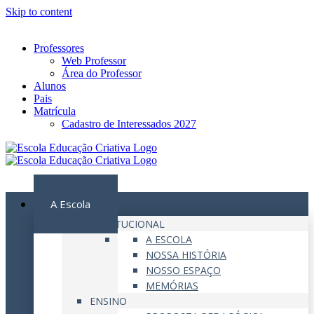
Skip to content
Instagram
Facebook
YouTube
Professores
Web Professor
Área do Professor
Alunos
Pais
Matrícula
Cadastro de Interessados 2027
MENU
A Escola
INSTITUCIONAL
A ESCOLA
NOSSA HISTÓRIA
NOSSO ESPAÇO
MEMÓRIAS
ENSINO