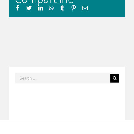
Facebook
Twitter
LinkedIn
Whatsapp
Tumblr
Pinterest
Email
Search
for: