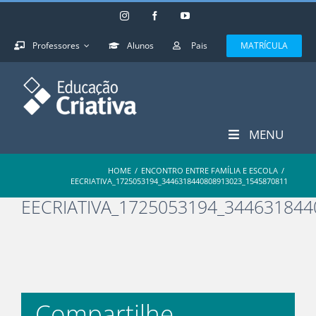
Skip
Instagram
Facebook
YouTube
to
content
Professores
Alunos
Pais
MATRÍCULA
MENU
HOME
/
ENCONTRO ENTRE FAMÍLIA E ESCOLA
/
EECRIATIVA_1725053194_3446318440808913023_1545870811
EECRIATIVA_1725053194_34463184
Compartilhe