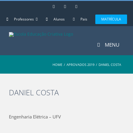
Skip
Instagram
Facebook
YouTube
to
content
Professores
Alunos
Pais
MATRÍCULA
MENU
HOME
/
APROVADOS 2019
/
DANIEL COSTA
DANIEL COSTA
View
Larger
Engenharia Elétrica – UFV
Image