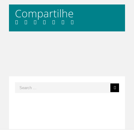
Compartilhe
Facebook
Twitter
LinkedIn
Whatsapp
Tumblr
Pinterest
Email
Search
for: