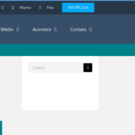
Alunos
Pais
MATRÍCULA
Médio
Acontece
Contato
Search
for:
est
mail