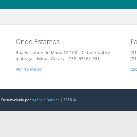
Onde Estamos
F
Rua Visconde de Mauá Nº 108 – Cidade Nobre
(31
Ipatinga – Minas Gerais – CEP: 35162-391
(3
Ver no Mapa
es
| Desenvolvido por
Agência Burnier
| 2018 ©‎