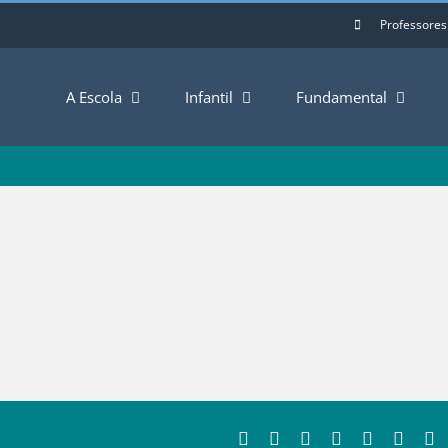
Professores
A Escola
Infantil
Fundamental
Facebook
Twitter
LinkedIn
Whatsapp
Tumblr
Pinter
E