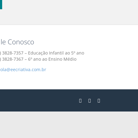
ale Conosco
) 3828-7357 – Educação Infantil ao 5º ano
1) 3828-7367 – 6º ano ao Ensino Médio
cola@eecriativa.com.br
Instagram
Facebook
YouTube