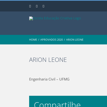
Skip
Instagram
Facebook
YouTube
to
content
HOME
/
APROVADOS 2020
/
ARION LEONE
ARION LEONE
View
Larger
Engenharia Civil – UFMG
Image
Compartilhe