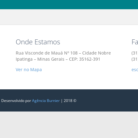
Onde Estamos
F
Rua Visconde de Mauá Nº 108 – Cidade Nobre
(31
Ipatinga – Minas Gerais – CEP: 35162-391
(3
Ver no Mapa
es
| Desenvolvido por
Agência Burnier
| 2018 ©‎