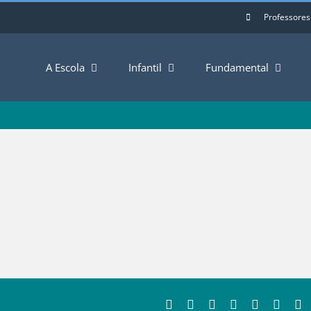
Professores
A Escola
Infantil
Fundamental
Facebook
Twitter
LinkedIn
Whatsapp
Tumblr
Pinter
E