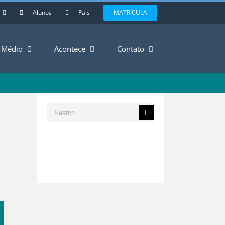
Alunos
Pais
MATRÍCULA
Médio
Acontece
Contato
Search
for:
est
mail