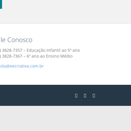
ale Conosco
) 3828-7357 – Educação Infantil ao 5º ano
1) 3828-7367 – 6º ano ao Ensino Médio
cola@eecriativa.com.br
Instagram
Facebook
YouTube