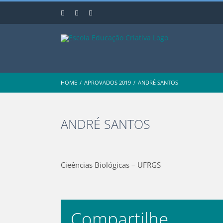
Skip
Instagram
Facebook
YouTube
to
content
HOME
/
APROVADOS 2019
/
ANDRÉ SANTOS
ANDRÉ SANTOS
View
Larger
Cieências Biológicas – UFRGS
Image
Compartilhe